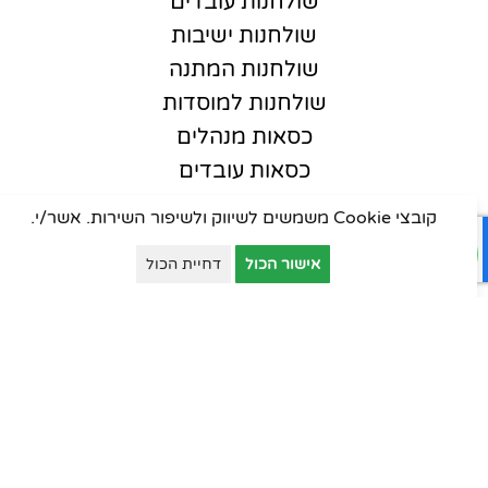
שולחנות עובדים
שולחנות ישיבות
שולחנות המתנה
שולחנות למוסדות
כסאות מנהלים
כסאות עובדים
כסאות אורחים
קובצי Cookie משמשים לשיווק ולשיפור השירות. אשר/י.
כסאות סטודנט
אישור הכול
דחיית הכול
כסאות קפיטריה
פינות המתנה
ארונות יבוא
ארונות וכונניות
ארונות מתכת
דלפקי קבלה
עמדות טלמרקטינג