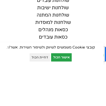
שולחנות עובדים
שולחנות ישיבות
שולחנות המתנה
שולחנות למוסדות
כסאות מנהלים
כסאות עובדים
כסאות אורחים
קובצי Cookie משמשים לשיווק ולשיפור השירות. אשר/י.
כסאות סטודנט
אישור הכול
דחיית הכול
כסאות קפיטריה
פינות המתנה
ארונות יבוא
ארונות וכונניות
ארונות מתכת
דלפקי קבלה
עמדות טלמרקטינג