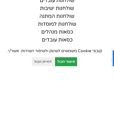
שולחנות עובדים
שולחנות ישיבות
שולחנות המתנה
שולחנות למוסדות
כסאות מנהלים
כסאות עובדים
כסאות אורחים
קובצי Cookie משמשים לשיווק ולשיפור השירות. אשר/י.
כסאות סטודנט
אישור הכול
דחיית הכול
כסאות קפיטריה
פינות המתנה
ארונות יבוא
ארונות וכונניות
ארונות מתכת
דלפקי קבלה
עמדות טלמרקטינג