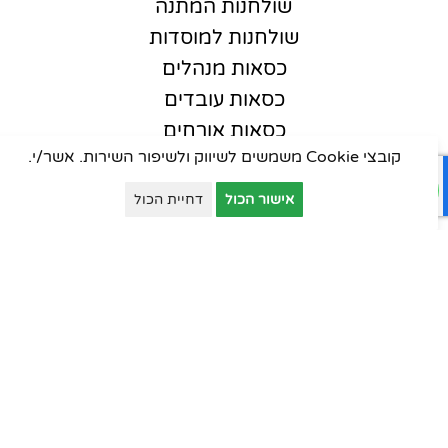
שולחנות המתנה
שולחנות למוסדות
כסאות מנהלים
כסאות עובדים
כסאות אורחים
קובצי Cookie משמשים לשיווק ולשיפור השירות. אשר/י.
כסאות סטודנט
כסאות קפיטריה
אישור הכול
דחיית הכול
פינות המתנה
ארונות יבוא
ארונות וכונניות
ארונות מתכת
דלפקי קבלה
עמדות טלמרקטינג
שולחנות למוסדות חינוך
כסאות למוסדות חינוך