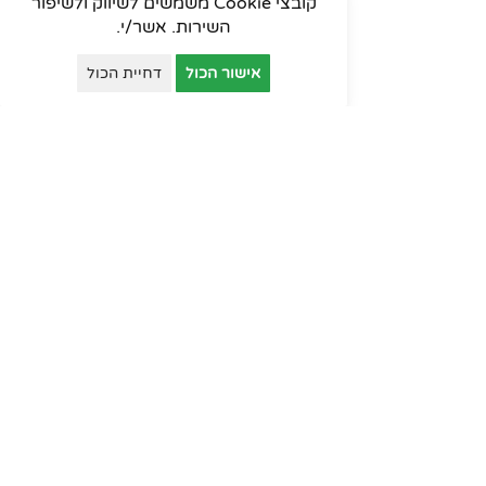
קובצי Cookie משמשים לשיווק ולשיפור
השירות. אשר/י.
אישור הכול
דחיית הכול
פינות המתנה