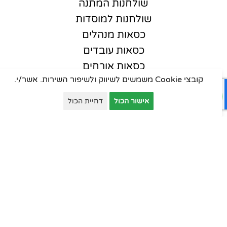
שולחנות המתנה
שולחנות למוסדות
כסאות מנהלים
כסאות עובדים
כסאות אורחים
קובצי Cookie משמשים לשיווק ולשיפור השירות. אשר/י.
כסאות סטודנט
כסאות קפיטריה
אישור הכול
דחיית הכול
פינות המתנה
ארונות יבוא
ארונות וכונניות
ארונות מתכת
דלפקי קבלה
עמדות טלמרקטינג
שולחנות למוסדות חינוך
כסאות למוסדות חינוך