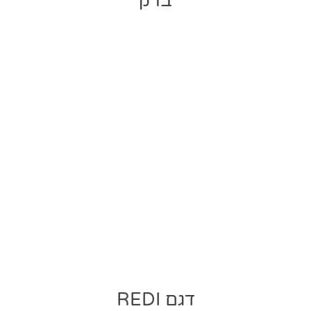
ברק
דגם REDI