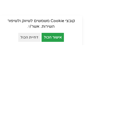
קובצי Cookie משמשים לשיווק ולשיפור
השירות. אשר/י.
אישור הכול
דחיית הכול
פינות המתנה
ארונות יבוא
ארונות וכונניות
ארונות מתכת
דלפקי קבלה
עמדות טלמרקטינג
שולחנות למוסדות חינוך