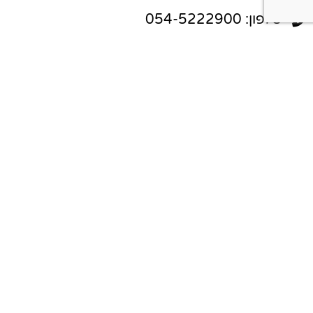
טלפון: 054-5222900
וואטסאפ: 054-5222900
אימייל: info@peleg10.co.il